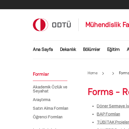
Skip to main content
Mühendislik Fa
Ana gezinti menüsü
Ana Sayfa
Dekanlık
Bölümler
Eğitim
A
Home
Forms
Formlar
Akademik Özlük ve
Forms - R
Seyahat
Araştırma
Döner Sermaye İş
Satın Alma Formları
BAP Formları
Öğrenci Formları
TÜBİTAK Projeleri