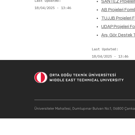
Last Updated
SANTEZ Projeleri
18/04/2025 - 13:46
AB Projeleri Forml
TUJJB Projeleri F
UDAP Projeleri Fo
Arş. Gör. Destek
Last Updated
18/04/2025 - 13:46
Üniversiteler Mahallesi, Dumlupınar Bulvarı No:1, 06800 Çank