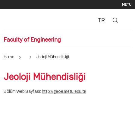
Se
Skip to main content
METU
TR
Faculty of Engineering
Home
Jeoloji Mühendisliği
Jeoloji Mühendisliği
Bölüm Web Sayfası:
http://geoe.metu.edu.tr/