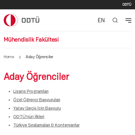
İki
Skip to main content
ODTÜ
EN
Mühendislik Fakültesi
Home
Aday Öğrenciler
Aday Öğrenciler
Lisans Programları
Özel Öğrenci Başvuruları
Yatay Geçiş İçin Başvuru
ODTÜ'nün İlkleri
Türkiye Sıralamaları & Kontenjanlar