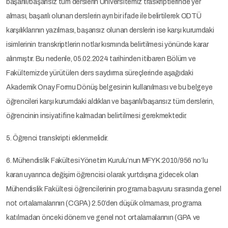
başarılı/başarısız tüm derslerin Üniversitemiz traskriptlerinde yer
alması, başarılı olunan derslerin ayrı bir ifade ile belirtilerek ODTÜ
karşılıklarının yazılması, başarısız olunan derslerin ise karşı kurumdaki
isimlerinin transkriptlerin notlar kısmında belirtilmesi yönünde karar
alınmıştır. Bu nedenle, 05.02.2024 tarihinden itibaren Bölüm ve
Fakültemizde yürütülen ders saydırma süreçlerinde aşağıdaki
Akademik Onay Formu Dönüş belgesinin kullanılması ve bu belgeye
öğrencileri karşı kurumdaki aldıkları ve başarılı/başarısız tüm derslerin,
öğrencinin insiyatifine kalmadan belirtilmesi gerekmektedir.
5. Öğrenci transkripti eklenmelidir.
6. Mühendislik Fakültesi Yönetim Kurulu’nun MFYK:2010/956 no’lu
kararı uyarınca değişim öğrencisi olarak yurtdışına gidecek olan
Mühendislik Fakültesi öğrencilerinin programa başvuru sırasında genel
not ortalamalarının (CGPA) 2.50’den düşük olmaması, programa
katılmadan önceki dönem ve genel not ortalamalarının (GPA ve