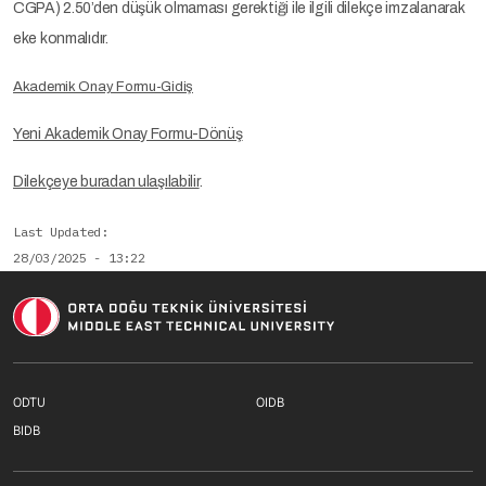
CGPA) 2.50’den düşük olmaması gerektiği ile ilgili dilekçe imzalanarak
eke konmalıdır.
Akademik Onay Formu-Gidiş
Yeni Akademik Onay Formu-Dönüş
Dilekçeye buradan ulaşılabilir
.
Last Updated
28/03/2025 - 13:22
Footer menu 1 TR
Footer menu 2 T
ODTU
OIDB
Footer menu 3 TR
BIDB