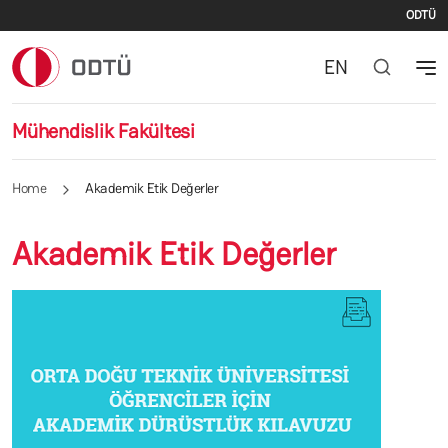
İki
Skip to main content
ODTÜ
EN
Mühendislik Fakültesi
Home
Akademik Etik Değerler
Akademik Etik Değerler