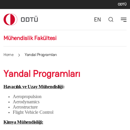
İki
Skip to main content
ODTÜ
EN
Mühendislik Fakültesi
Home
Yandal Programları
Yandal Programları
Havacılık ve Uzay Mühendisliği
:
Aeropropulsion
Aerodynamics
Aerostructure
Flight Vehicle Control
Kimya Mühendisliği: