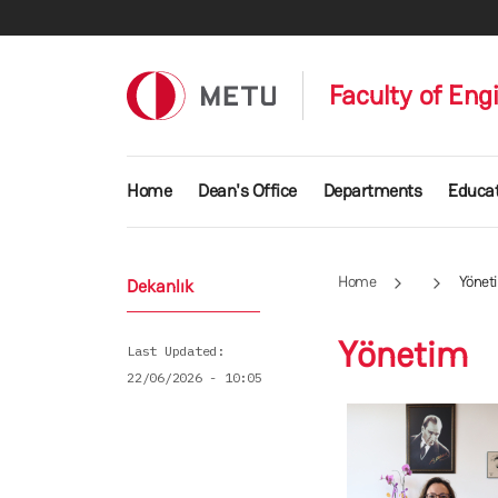
Skip to main content
Faculty of Eng
Main navigation
Home
Dean's Office
Departments
Educat
Home
Yönet
Dekanlık
Yönetim
Last Updated
22/06/2026 - 10:05