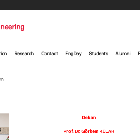
ineering
ion
Research
Contact
EngDay
Students
Alumni
im
Dekan
Prof. Dr. Görkem KÜLAH