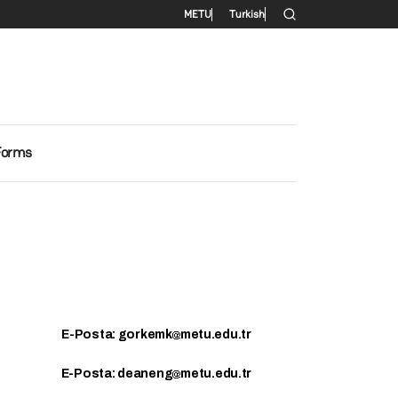
Secondary menu
METU
Turkish
Forms
E-Posta: gorkemk
metu.edu.tr
E-Posta: deaneng
metu.edu.tr