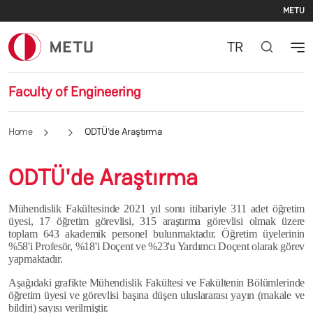
Se
Skip to main content
METU
TR
Faculty of Engineering
Home
ODTÜ'de Araştırma
ODTÜ'de Araştırma
Mühendislik Fakültesinde 2021 yıl sonu itibariyle 311 adet öğretim
üyesi, 17 öğretim görevlisi, 315 araştırma görevlisi olmak üzere
toplam 643 akademik personel bulunmaktadır. Öğretim üyelerinin
%58'i Profesör, %18'i Doçent ve %23'u Yardımcı Doçent olarak görev
yapmaktadır.
Aşağıdaki grafikte Mühendislik Fakültesi ve Fakültenin Bölümlerinde
öğretim üyesi ve görevlisi başına düşen uluslararası yayın (makale ve
bildiri) sayısı verilmiştir.