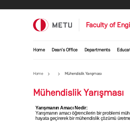
Skip to main content
Faculty of Eng
Main navigation
Home
Dean's Office
Departments
Educat
Home
Mühendislik Yarışması
Mühendislik Yarışması
Yarışmanın Amacı Nedir:
Yarışmanın amacı öğrencilerin bir problemi mühendi
hayata geçirerek bir mühendislik çözümü üretme