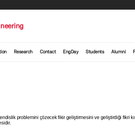
ineering
ion
Research
Contact
EngDay
Students
Alumni
slik problemini çözecek fikir geliştirmesini ve geliştirdiği fikri kı
sidir.